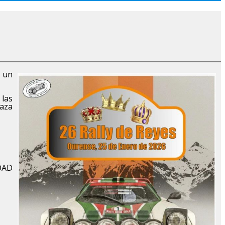
n un
 las
raza
IDAD