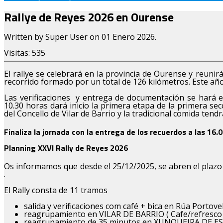
Rallye de Reyes 2026 en Ourense
Written by Super User on
01 Enero 2026
.
Visitas: 535
El rallye se celebrará en la provincia de Ourense y reuni
recorrido formado por un total de 126 kilómetros. Este año
Las verificaciones y entrega de documentación se hará en 
10.30 horas dará inicio la primera etapa de la primera sec
del Concello de Vilar de Barrio y la tradicional comida tendr
Finaliza la jornada con la entrega de los recuerdos a las 16.
Planning XXVI Rally de Reyes 2026
Os informamos que desde el 25/12/2025, se abren el plaz
.
El Rally consta de 11 tramos
salida y verificaciones com café + bica en Rúa Portov
reagrupamiento en VILAR DE BARRIO ( Cafe/refresco 
reagrupamiento de 35 minutos en XUNQUEIRA DE ESP