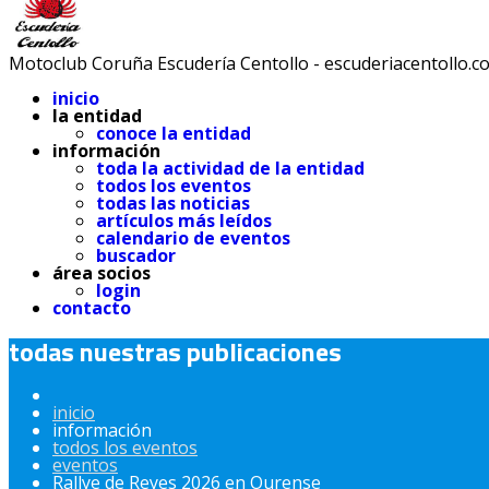
Motoclub Coruña Escudería Centollo - escuderiacentollo.c
inicio
la entidad
conoce la entidad
información
toda la actividad de la entidad
todos los eventos
todas las noticias
artículos más leídos
calendario de eventos
buscador
área socios
login
contacto
todas nuestras publicaciones
inicio
información
todos los eventos
eventos
Rallye de Reyes 2026 en Ourense