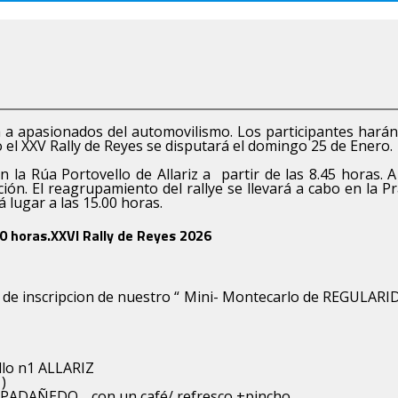
rá a apasionados del automovilismo. Los participantes hará
 el XXV Rally de Reyes se disputará el domingo 25 de Enero.
la Rúa Portovello de Allariz a partir de las 8.45 horas. A
ción. El reagrupamiento del rallye se llevará a cabo en la P
á lugar a las 15.00 horas.
00 horas.XXVI Rally de Reyes 2026
o de inscripcion de nuestro “ Mini- Montecarlo de REGULAR
ello n1 ALLARIZ
)
ADAÑEDO. , con un café/ refresco +pincho.